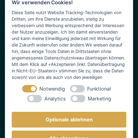
Wir verwenden Cookies!
Diese Seite nutzt Website Tracking-Technologien von
Dritten, um ihre Dienste anzubieten, stetig zu
verbessern und Werbung entsprechend der Interessen
der Nutzer anzuzeigen. Ich bin damit einverstanden
und kann meine Einwilligung jederzeit mit Wirkung für
die Zukunft widerrufen oder ändern.Wir weisen darauf
hin, dass einige Tools Daten in Drittstaaten ohne
Leistungen
angemessenes Datenschutzniveau übertragen können.
Mit dem Klick auf «Akzeptieren (inkl. Datenübertragung
Partner
in Nicht-EU-Staaten)» stimmen Sie zu, dass die Daten
Locations
sowohl von uns als auch von den jeweiligen
Drittanbietern (auch aus Nicht-EU-Staaten) verwendet
Notwendig
Funktional
Über Uns
werden dürfen. Sie können Ihre Cookie-Einstellungen
selbstverständlich jederzeit ändern.
Analytics
Marketing
Blog
Kontakt
Optionale ablehnen
Partner werden